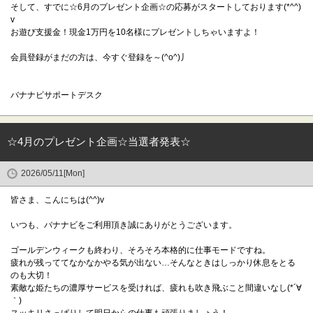
そして、すでに☆6月のプレゼント企画☆の応募がスタートしております(*^^)
v
お遊び支援金！現金1万円を10名様にプレゼントしちゃいますよ！
会員登録がまだの方は、今すぐ登録を～(^o^)丿
バナナビサポートデスク
☆4月のプレゼント企画☆当選者発表☆
2026/05/11[Mon]
皆さま、こんにちは(^^)v
いつも、バナナビをご利用頂き誠にありがとうございます。
ゴールデンウィークも終わり、そろそろ本格的に仕事モードですね。
疲れが残っててなかなかやる気が出ない…そんなときはしっかり休息をとる
のも大切！
素敵な姫たちの濃厚サービスを受ければ、疲れも吹き飛ぶこと間違いなし(*´∀
｀)