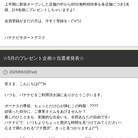
上半期に新規オープンした店舗の中から60分無料招待券を各店舗につき1名
様、計4名様にプレゼントしちゃいますよ!
会員登録がまだの方は、今すぐ登録を～(^o^)丿
バナナビサポートデスク
☆5月のプレゼント企画☆当選者発表☆
2025/06/10[Tue]
皆さま、こんにちは(^^)v
いつも、バナナビをご利用頂き誠にありがとうございます。
ボーナスの季節、ちょっとだけ心が弾むこの時期…????
頑張った自分に、ご褒美タイムをあげませんか？
癒しのひとときも、刺激的な出会いも、全部あなたの自由です♪
バナナビで、いつもよりちょっと贅沢な時間を見つけてみてください✨
心まで満たされる“プチ贅沢”、きっと見つかりますよ(^^)