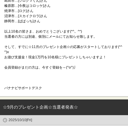
島田市…[シロクマくん]さん
榛原郡…[今夜はコロッケ]さん
焼津市…[ロク]さん
沼津市…[スカイクロラ]さん
静岡市…[ばばっち]さん
以上10名の皆さま、おめでとうございます(*^。^*)
当選者の方には別途、個別にメールにてお知らせ致します。
そして、すでに☆11月のプレゼント企画☆の応募がスタートしております(*^
^)v
お遊び支援金！現金1万円を10名様にプレゼントしちゃいますよ！
会員登録がまだの方は、今すぐ登録を～(^o^)丿
バナナビサポートデスク
☆9月のプレゼント企画☆当選者発表☆
2025/10/10[Fri]