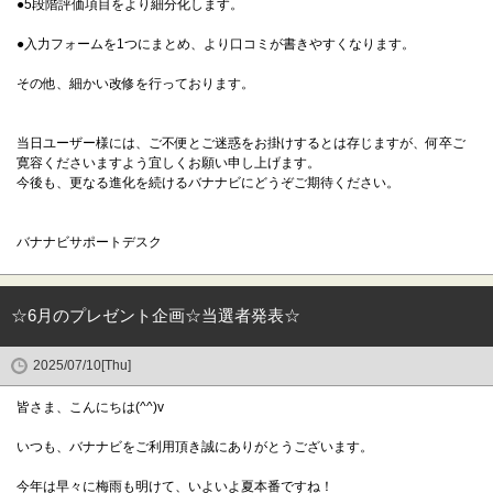
●5段階評価項目をより細分化します。
●入力フォームを1つにまとめ、より口コミが書きやすくなります。
その他、細かい改修を行っております。
当日ユーザー様には、ご不便とご迷惑をお掛けするとは存じますが、何卒ご
寛容くださいますよう宜しくお願い申し上げます。
今後も、更なる進化を続けるバナナビにどうぞご期待ください。
バナナビサポートデスク
☆6月のプレゼント企画☆当選者発表☆
2025/07/10[Thu]
皆さま、こんにちは(^^)v
いつも、バナナビをご利用頂き誠にありがとうございます。
今年は早々に梅雨も明けて、いよいよ夏本番ですね！