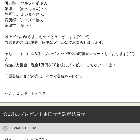
田方郡…[ツルツル派]さん
沼津市…[かっちゃん]さん
静岡市…[よいまる]さん
賀茂郡…[シーズー]さん
沼津市…[鯖]さん
以上10名の皆さま、おめでとうございます(*^。^*)
当選者の方には別途、個別にメールにてお知らせ致します。
そして、すでに☆3月のプレゼント企画☆の応募がスタートしております(*^^)
v
お遊び支援金！現金1万円を10名様にプレゼントしちゃいますよ！
会員登録がまだの方は、今すぐ登録を～(^o^)丿
バナナビサポートデスク
☆1月のプレゼント企画☆当選者発表☆
2026/02/10[Tue]