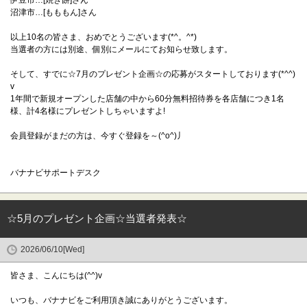
伊豆市…[焼き餅]さん
沼津市…[もももん]さん
以上10名の皆さま、おめでとうございます(*^。^*)
当選者の方には別途、個別にメールにてお知らせ致します。
そして、すでに☆7月のプレゼント企画☆の応募がスタートしております(*^^)
v
1年間で新規オープンした店舗の中から60分無料招待券を各店舗につき1名
様、計4名様にプレゼントしちゃいますよ!
会員登録がまだの方は、今すぐ登録を～(^o^)丿
バナナビサポートデスク
☆5月のプレゼント企画☆当選者発表☆
2026/06/10[Wed]
皆さま、こんにちは(^^)v
いつも、バナナビをご利用頂き誠にありがとうございます。