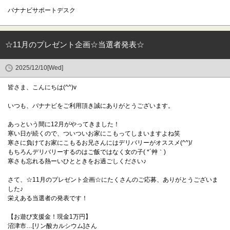
バナナビサポートデスク
☆11月のプレゼント企画☆当選者発表☆
2025/12/10[Wed]
皆さま、こんにちは(^^)v
いつも、バナナビをご利用頂き誠にありがとうございます。
あっという間に12月がやってきました！
寒い日が続くので、ついついお家にこもってしまいますよね笑
寒さに負けてお家にこもるお兄さんにはデリバリーがオススメ(^^)/
もちろんデリバリーするのはご飯ではなく女の子( *´艸｀)
寒さも忘れる熱ーいひとときをお過ごしください♪
さて、☆11月のプレゼント企画☆にたくさんのご応募、ありがとうございま
した♪
栄えある当選者の発表です！
【お遊び支援金！現金1万円】
沼津市…[リン酸カルシウム]さん