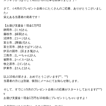
スッキリさっぱりして明日からの仕事も頑張りましょう！
さて、☆4月のプレゼント企画☆にたくさんのご応募、ありがとうございまし
た♪
栄えある当選者の発表です！
【お遊び支援金！現金1万円】
静岡市…[ミカ]さん
藤枝市…[緑茶]さん
沼津市…[コージ]さん
富士市…[厚揚げ]さん
富士宮市…[焼きそばマン]さん
伊豆の国市…[豆まき鬼]さん
三島市…[しーちゃん]さん
裾野市…[ハイスペ]さん
牧之原市…[ゴン]さん
伊東市…[けんと]さん
以上10名の皆さま、おめでとうございます(*^。^*)
当選者の方には別途、個別にメールにてお知らせ致します。
そして、すでに☆5月のプレゼント企画☆の応募がスタートしております(*^^)
v
お遊び支援金！現金1万円を10名様にプレゼントしちゃいますよ！