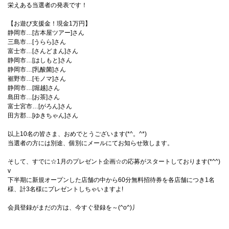
栄えある当選者の発表です！
【お遊び支援金！現金1万円】
静岡市…[古本屋ツアー]さん
三島市…[うらら]さん
富士市…[さんどまん]さん
静岡市…[はしもと]さん
静岡市…[乳酸菌]さん
裾野市…[モノマ]さん
静岡市…[堀越]さん
島田市…[お茶]さん
富士宮市…[がろん]さん
田方郡…[ゆきちゃん]さん
以上10名の皆さま、おめでとうございます(*^。^*)
当選者の方には別途、個別にメールにてお知らせ致します。
そして、すでに☆1月のプレゼント企画☆の応募がスタートしております(*^^)
v
下半期に新規オープンした店舗の中から60分無料招待券を各店舗につき1名
様、計3名様にプレゼントしちゃいますよ!
会員登録がまだの方は、今すぐ登録を～(^o^)丿