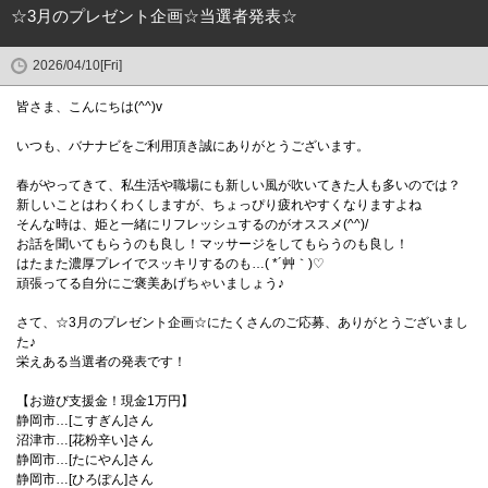
☆3月のプレゼント企画☆当選者発表☆
2026/04/10[Fri]
皆さま、こんにちは(^^)v
いつも、バナナビをご利用頂き誠にありがとうございます。
春がやってきて、私生活や職場にも新しい風が吹いてきた人も多いのでは？
新しいことはわくわくしますが、ちょっぴり疲れやすくなりますよね
そんな時は、姫と一緒にリフレッシュするのがオススメ(^^)/
お話を聞いてもらうのも良し！マッサージをしてもらうのも良し！
はたまた濃厚プレイでスッキリするのも…( *´艸｀)♡
頑張ってる自分にご褒美あげちゃいましょう♪
さて、☆3月のプレゼント企画☆にたくさんのご応募、ありがとうございまし
た♪
栄えある当選者の発表です！
【お遊び支援金！現金1万円】
静岡市…[こすぎん]さん
沼津市…[花粉辛い]さん
静岡市…[たにやん]さん
静岡市…[ひろぽん]さん