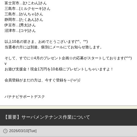
富士宮市…[ひこわん]さん
三島市…[ミルクセーキ]さん
三島市…[がんちゃ]さん
静岡市…[たくあん]さん
伊豆市…[秀太]さん
沼津市…[コヤ]さん
以上10名の皆さま、おめでとうございます(*^。^*)
当選者の方には別途、個別にメールにてお知らせ致します。
そして、すでに☆4月のプレゼント企画☆の応募がスタートしております(*^^)
v
お遊び支援金！現金1万円を10名様にプレゼントしちゃいますよ！
会員登録がまだの方は、今すぐ登録を～(^o^)丿
バナナビサポートデスク
【重要】サーバメンテナンス作業について
2026/03/10[Tue]