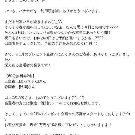
皆さま、こんにちは(^^)v
いつも、バナナビをご利用頂き誠にありがとうございます。
まだまだ寒い日が続きますね(;^_^A
そろそろ春が顔を出してほしいなぁ…なんて思う今日この頃です????
そんな2月は、いつもより日数が少ないから本当にあっという間！
祝日も多いので、お休みの日はご予約が集中するかも…????
出勤表をチェックして、早めの予約をお忘れなく( *´艸｀)
さて、☆1月のプレゼント企画☆にたくさんのご応募、ありがとうございまし
た♪
栄えある当選者の発表です！
【60分無料券2名】
三島市…[よっちゃん]さん
静岡市…[秋津]さん
以上2名の皆さま、おめでとうございます(*^。^*)
当選者の方には別途、個別にメールにてお知らせ致します。
そして、すでに☆2月のプレゼント企画☆の応募がスタートしております(*^^)
v
お遊び支援金！現金1万円を10名様にプレゼントしちゃいますよ！