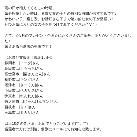
雨の日が増えてくるこの時期。
気分転換したい時は、素敵な女の子との特別な時間がおすすめです♪
かわいい子、癒し系、お話好きな子まで魅力的な女の子が勢揃い！
ぜひお気に入りの女の子を見つけてみてください(*´∀｀)
さて、☆5月のプレゼント企画☆にたくさんのご応募、ありがとうございまし
た♪
栄えある当選者の発表です！
【お遊び支援金！現金1万円】
静岡市…[コーク]さん
島田市…[しもっち]さん
富士宮市…[栗きんとん]さん
裾野市…[キング]さん
沼津市…[きーくん]さん
下田市…[ペガサス]さん
伊東市…[れんれん]さん
牧之原市…[じゃんけんマン]さん
藤枝市…[りく]さん
三島市…[ミカサ]さん
以上10名の皆さま、おめでとうございます(*^。^*)
当選者の方には別途、個別にメールにてお知らせ致します。