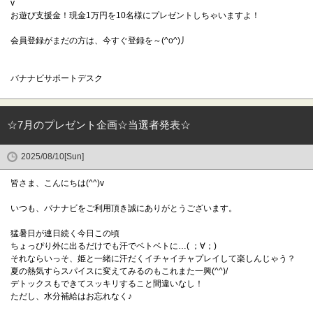
v
お遊び支援金！現金1万円を10名様にプレゼントしちゃいますよ！
会員登録がまだの方は、今すぐ登録を～(^o^)丿
バナナビサポートデスク
☆7月のプレゼント企画☆当選者発表☆
2025/08/10[Sun]
皆さま、こんにちは(^^)v
いつも、バナナビをご利用頂き誠にありがとうございます。
猛暑日が連日続く今日この頃
ちょっぴり外に出るだけでも汗でベトベトに…( ；∀；)
それならいっそ、姫と一緒に汗だくイチャイチャプレイして楽しんじゃう？
夏の熱気すらスパイスに変えてみるのもこれまた一興(^^)/
デトックスもできてスッキリすること間違いなし！
ただし、水分補給はお忘れなく♪