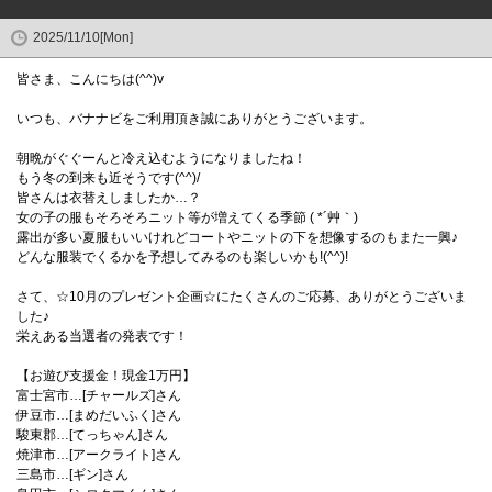
2025/11/10[Mon]
皆さま、こんにちは(^^)v
いつも、バナナビをご利用頂き誠にありがとうございます。
朝晩がぐぐーんと冷え込むようになりましたね！
もう冬の到来も近そうです(^^)/
皆さんは衣替えしましたか…？
女の子の服もそろそろニット等が増えてくる季節 ( *´艸｀)
露出が多い夏服もいいけれどコートやニットの下を想像するのもまた一興♪
どんな服装でくるかを予想してみるのも楽しいかも!(^^)!
さて、☆10月のプレゼント企画☆にたくさんのご応募、ありがとうございま
した♪
栄えある当選者の発表です！
【お遊び支援金！現金1万円】
富士宮市…[チャールズ]さん
伊豆市…[まめだいふく]さん
駿東郡…[てっちゃん]さん
焼津市…[アークライト]さん
三島市…[ギン]さん