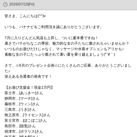
2026/07/10[Fri]
皆さま、こんにちは(^^)v
いつも、バナナビをご利用頂き誠にありがとうございます。
7月に入りどんどん気温も上昇し、ついに夏本番ですね！
暑さでバテがちなこの季節、魅力的な女の子たちに癒されちゃいませんか？
いつものお遊びだけじゃなく、マッサージや水着オプションもアリかも♪
素敵な女の子にたっぷり癒されて暑い夏を乗り越えましょう(*´∀｀)
さて、☆6月のプレゼント企画☆にたくさんのご応募、ありがとうございまし
た♪
栄えある当選者の発表です！
【お遊び支援金！現金1万円】
富士市…[あっきー]さん
静岡市…[マーチ]さん
藤枝市…[ウィン]さん
三島市…[うき]さん
牧之原市…[ライセンス]さん
富士宮市…[ぽこぽこ]さん
島田市…[脱兎]さん
焼津市…[ポラリス]さん