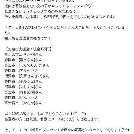
今月はシルバーウィークが待っていますね♪
連休は普段会えない女の子がやってくるチャンス (^^)/
見逃さないようチェックするのをお忘れなく！
予約争奪戦になる前に、WEB予約で押さえておくのがオススメです♪
さて、☆8月のプレゼント企画☆にたくさんのご応募、ありがとうございまし
た♪
栄えある当選者の発表です！
【お遊び支援金！現金1万円】
富士宮市…[きたや]さん
静岡市…[清水さん]さん
富士市…[ぽんでりんぐ]さん
静岡市…[アルゼ]さん
沼津市…[安斎せんせい]さん
静岡市…[ポルシェ]さん
沼津市…[ふじくん]さん
富士市…[お名前欄]さん
静岡市…[がんち]さん
富士宮市…[やんや]さん
以上10名の皆さま、おめでとうございます(*^。^*)
当選者の方には別途、個別にメールにてお知らせ致します。
そして、すでに☆9月のプレゼント企画☆の応募がスタートしております(*^^)