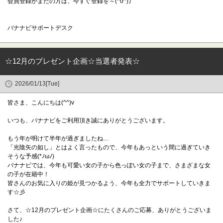
会員登録がまだの方は、今すぐ登録を～(^o^)丿
バナナビサポートデスク
☆12月のプレゼント企画☆当選者発表☆
2026/01/13[Tue]
皆さま、こんにちは(^^)v
いつも、バナナビをご利用頂き誠にありがとうございます。
もう年が明けて半年が過ぎましたね…
「光陰矢の如し」とはよく言ったもので、今年もあっという間に過ぎていき
そうな予感(*ﾉωﾉ)
バナナビでは、今年も可愛い女の子から色っぽい女の子まで、さまざまな女
の子が在籍中！
皆さんのお気に入りの姫が見つかるよう、今年も全力でサポートしていきま
す☆彡
さて、☆12月のプレゼント企画☆にたくさんのご応募、ありがとうございま
した♪