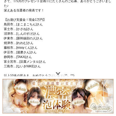
さて、☆5月のプレゼント企画☆にたくさんのご応募、ありがとうございまし
た♪
栄えある当選者の発表です！
【お遊び支援金！現金1万円】
島田市…[まこまこちん]さん
富士市…[かさね]さん
沼津市…[しんのすけ]さん
伊東市…[新幹線顔の人]さん
焼津市…[れれむ]さん
藤枝市…[nissyくん]さん
伊豆市…[達磨さん]さん
静岡市…[TAKA]さん
富士宮市…[豆腐メンタル]さん
三島市…[ないきNIKE]さん
以上10名の皆さま、おめでとうございます(*^。^*)
当選者の方には別途、個別にメールにてお知らせ致します。
そして、すでに☆6月のプレゼント企画☆の応募がスタートしております(*^^)
v
お遊び支援金！現金1万円を10名様にプレゼントしちゃいますよ！
会員登録がまだの方は、今すぐ登録を～(^o^)丿