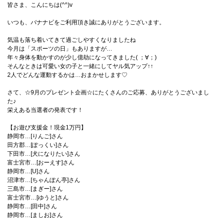
皆さま、こんにちは(^^)v
いつも、バナナビをご利用頂き誠にありがとうございます。
気温も落ち着いてきて過ごしやすくなりましたね
今月は「スポーツの日」もありますが…
年々身体を動かすのが少し億劫になってきました( ；∀；)
そんなときは可愛い女の子と一緒にしてヤル気アップ↑↑
2人でどんな運動するかは…おまかせします♡
さて、☆9月のプレゼント企画☆にたくさんのご応募、ありがとうございまし
た♪
栄えある当選者の発表です！
【お遊び支援金！現金1万円】
静岡市…[りんご]さん
田方郡…[ぽっくい]さん
下田市…[犬になりたい]さん
富士宮市…[おーえす]さん
静岡市…[U]さん
沼津市…[ちゃんぽん亭]さん
三島市…[まぎー]さん
富士宮市…[ゆうと]さん
静岡市…[田中]さん
静岡市…[ましお]さん