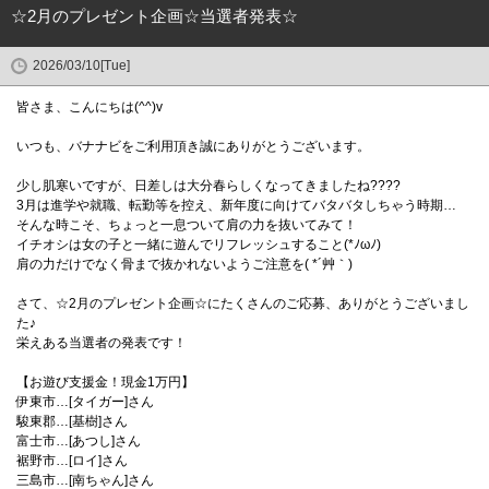
☆2月のプレゼント企画☆当選者発表☆
2026/03/10[Tue]
皆さま、こんにちは(^^)v
いつも、バナナビをご利用頂き誠にありがとうございます。
少し肌寒いですが、日差しは大分春らしくなってきましたね????
3月は進学や就職、転勤等を控え、新年度に向けてバタバタしちゃう時期…
そんな時こそ、ちょっと一息ついて肩の力を抜いてみて！
イチオシは女の子と一緒に遊んでリフレッシュすること(*ﾉωﾉ)
肩の力だけでなく骨まで抜かれないようご注意を( *´艸｀)
さて、☆2月のプレゼント企画☆にたくさんのご応募、ありがとうございまし
た♪
栄えある当選者の発表です！
【お遊び支援金！現金1万円】
伊東市…[タイガー]さん
駿東郡…[基樹]さん
富士市…[あつし]さん
裾野市…[ロイ]さん
三島市…[南ちゃん]さん