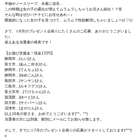
半袖やノースリーブ、水着に浴衣…
この時期は女の子の露出が増えてムラムラしちゃうお兄さん続出！？笑
そんな時はぜひバナナビにお任せあれ～♪
開放的になった女の子を見つけて、ムラムラ性欲解消しちゃいましょー(≧▽≦)
さて、☆6月のプレゼント企画☆にたくさんのご応募、ありがとうございまし
た♪
栄えある当選者の発表です！
【お遊び支援金！現金1万円】
静岡市…[らい]さん
富士市…[あんこ好き]さん
静岡市…[てんちょ]さん
静岡市…[ゆめごん]さん
島田市…[ヤンヤン]さん
三島市…[ルキフグス]さん
富士宮市…[てけちゃん]さん
賀茂郡…[ゆーと]さん
田方郡…[サイバーン]さん
沼津市…[まのりん]さん
以上10名の皆さま、おめでとうございます(*^。^*)
当選者の方には別途、個別にメールにてお知らせ致します。
そして、すでに☆7月のプレゼント企画☆の応募がスタートしております(*^^)
v