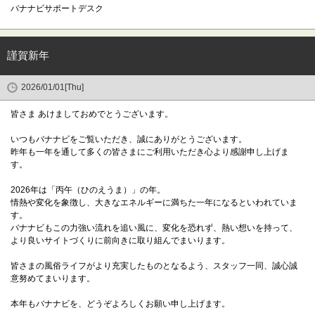
バナナビサポートデスク
謹賀新年
2026/01/01[Thu]
皆さま あけましておめでとうございます。
いつもバナナビをご覧いただき、誠にありがとうございます。
昨年も一年を通して多くの皆さまにご利用いただき心より感謝申し上げま
す。
2026年は「丙午（ひのえうま）」の年。
情熱や変化を象徴し、大きなエネルギーに満ちた一年になるといわれていま
す。
バナナビもこの力強い流れを追い風に、変化を恐れず、熱い想いを持って、
より良いサイトづくりに前向きに取り組んでまいります。
皆さまの風俗ライフがより充実したものとなるよう、スタッフ一同、誠心誠
意努めてまいります。
本年もバナナビを、どうぞよろしくお願い申し上げます。