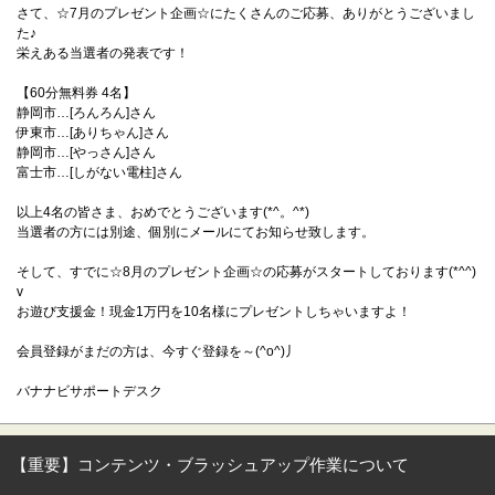
さて、☆7月のプレゼント企画☆にたくさんのご応募、ありがとうございまし
た♪
栄えある当選者の発表です！
【60分無料券 4名】
静岡市…[ろんろん]さん
伊東市…[ありちゃん]さん
静岡市…[やっさん]さん
富士市…[しがない電柱]さん
以上4名の皆さま、おめでとうございます(*^。^*)
当選者の方には別途、個別にメールにてお知らせ致します。
そして、すでに☆8月のプレゼント企画☆の応募がスタートしております(*^^)
v
お遊び支援金！現金1万円を10名様にプレゼントしちゃいますよ！
会員登録がまだの方は、今すぐ登録を～(^o^)丿
バナナビサポートデスク
【重要】コンテンツ・ブラッシュアップ作業について