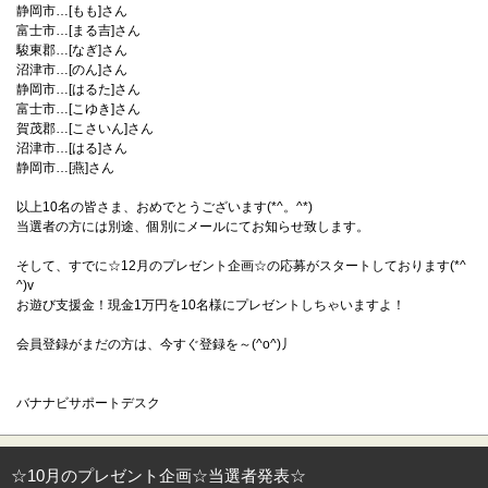
静岡市…[もも]さん
富士市…[まる吉]さん
駿東郡…[なぎ]さん
沼津市…[のん]さん
静岡市…[はるた]さん
富士市…[こゆき]さん
賀茂郡…[こさいん]さん
沼津市…[はる]さん
静岡市…[燕]さん
以上10名の皆さま、おめでとうございます(*^。^*)
当選者の方には別途、個別にメールにてお知らせ致します。
そして、すでに☆12月のプレゼント企画☆の応募がスタートしております(*^
^)v
お遊び支援金！現金1万円を10名様にプレゼントしちゃいますよ！
会員登録がまだの方は、今すぐ登録を～(^o^)丿
バナナビサポートデスク
☆10月のプレゼント企画☆当選者発表☆