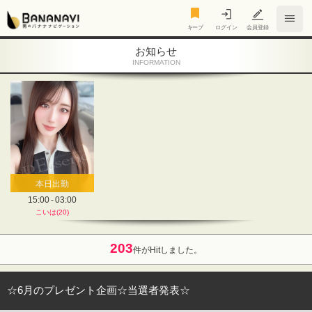
キープ
キープ
ログイン
会員登録
お知らせ
INFORMATION
本日出勤
15:00 - 03:00
こいは(20)
203
件がHitしました。
☆6月のプレゼント企画☆当選者発表☆