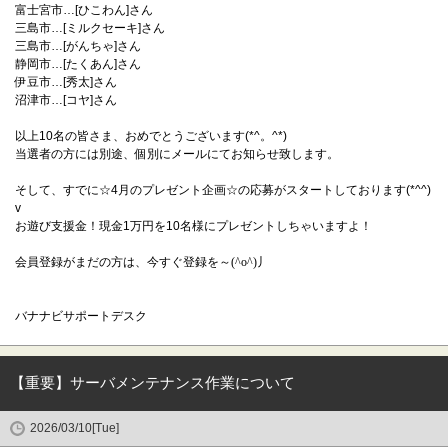
富士宮市…[ひこわん]さん
三島市…[ミルクセーキ]さん
三島市…[がんちゃ]さん
静岡市…[たくあん]さん
伊豆市…[秀太]さん
沼津市…[コヤ]さん
以上10名の皆さま、おめでとうございます(*^。^*)
当選者の方には別途、個別にメールにてお知らせ致します。
そして、すでに☆4月のプレゼント企画☆の応募がスタートしております(*^^)
v
お遊び支援金！現金1万円を10名様にプレゼントしちゃいますよ！
会員登録がまだの方は、今すぐ登録を～(^o^)丿
バナナビサポートデスク
【重要】サーバメンテナンス作業について
2026/03/10[Tue]