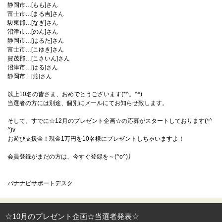
静岡市…[もも]さん
富士市…[まる吉]さん
駿東郡…[なぎ]さん
沼津市…[のん]さん
静岡市…[はるた]さん
富士市…[こゆき]さん
賀茂郡…[こさいん]さん
沼津市…[はる]さん
静岡市…[燕]さん
以上10名の皆さま、おめでとうございます(*^。^*)
当選者の方には別途、個別にメールにてお知らせ致します。
そして、すでに☆12月のプレゼント企画☆の応募がスタートしております(*^
^)v
お遊び支援金！現金1万円を10名様にプレゼントしちゃいますよ！
会員登録がまだの方は、今すぐ登録を～(^o^)丿
バナナビサポートデスク
☆10月のプレゼント企画☆当選者発表☆