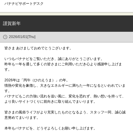
バナナビサポートデスク
謹賀新年
2026/01/01[Thu]
皆さま あけましておめでとうございます。
いつもバナナビをご覧いただき、誠にありがとうございます。
昨年も一年を通して多くの皆さまにご利用いただき心より感謝申し上げま
す。
2026年は「丙午（ひのえうま）」の年。
情熱や変化を象徴し、大きなエネルギーに満ちた一年になるといわれていま
す。
バナナビもこの力強い流れを追い風に、変化を恐れず、熱い想いを持って、
より良いサイトづくりに前向きに取り組んでまいります。
皆さまの風俗ライフがより充実したものとなるよう、スタッフ一同、誠心誠
意努めてまいります。
本年もバナナビを、どうぞよろしくお願い申し上げます。