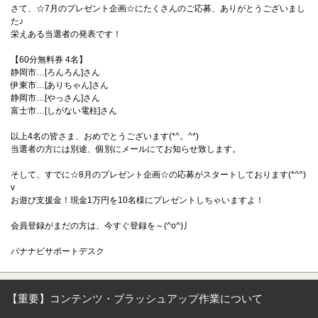
さて、☆7月のプレゼント企画☆にたくさんのご応募、ありがとうございまし
た♪
栄えある当選者の発表です！
【60分無料券 4名】
静岡市…[ろんろん]さん
伊東市…[ありちゃん]さん
静岡市…[やっさん]さん
富士市…[しがない電柱]さん
以上4名の皆さま、おめでとうございます(*^。^*)
当選者の方には別途、個別にメールにてお知らせ致します。
そして、すでに☆8月のプレゼント企画☆の応募がスタートしております(*^^)
v
お遊び支援金！現金1万円を10名様にプレゼントしちゃいますよ！
会員登録がまだの方は、今すぐ登録を～(^o^)丿
バナナビサポートデスク
【重要】コンテンツ・ブラッシュアップ作業について