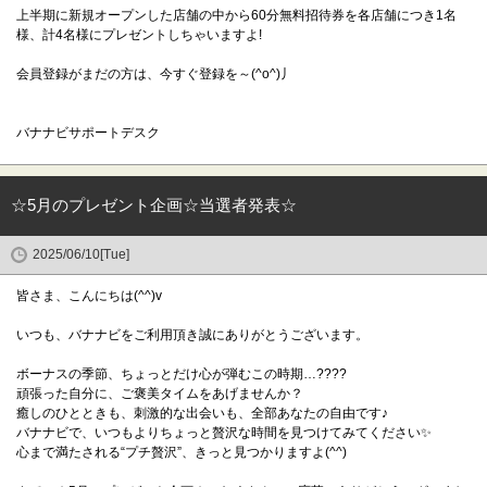
上半期に新規オープンした店舗の中から60分無料招待券を各店舗につき1名
様、計4名様にプレゼントしちゃいますよ!
会員登録がまだの方は、今すぐ登録を～(^o^)丿
バナナビサポートデスク
☆5月のプレゼント企画☆当選者発表☆
2025/06/10[Tue]
皆さま、こんにちは(^^)v
いつも、バナナビをご利用頂き誠にありがとうございます。
ボーナスの季節、ちょっとだけ心が弾むこの時期…????
頑張った自分に、ご褒美タイムをあげませんか？
癒しのひとときも、刺激的な出会いも、全部あなたの自由です♪
バナナビで、いつもよりちょっと贅沢な時間を見つけてみてください✨
心まで満たされる“プチ贅沢”、きっと見つかりますよ(^^)