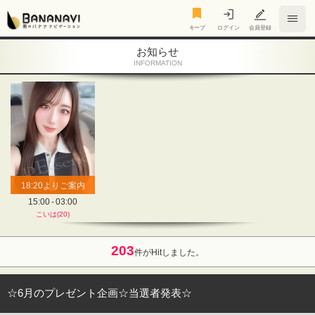
キープ
キープ
ログイン
会員登録
お知らせ
INFORMATION
18:20
よりご案内
15:00 - 03:00
こいは(20)
203
件がHitしました。
☆6月のプレゼント企画☆当選者発表☆