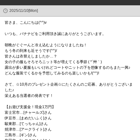
2025/11/10[Mon]
皆さま、こんにちは(^^)v
いつも、バナナビをご利用頂き誠にありがとうございます。
朝晩がぐぐーんと冷え込むようになりましたね！
もう冬の到来も近そうです(^^)/
皆さんは衣替えしましたか…？
女の子の服もそろそろニット等が増えてくる季節 ( *´艸｀)
露出が多い夏服もいいけれどコートやニットの下を想像するのもまた一興♪
どんな服装でくるかを予想してみるのも楽しいかも!(^^)!
さて、☆10月のプレゼント企画☆にたくさんのご応募、ありがとうございま
した♪
栄えある当選者の発表です！
【お遊び支援金！現金1万円】
富士宮市…[チャールズ]さん
伊豆市…[まめだいふく]さん
駿東郡…[てっちゃん]さん
焼津市…[アークライト]さん
三島市…[ギン]さん