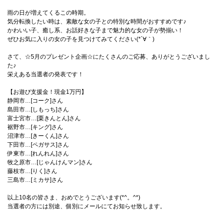
雨の日が増えてくるこの時期。
気分転換したい時は、素敵な女の子との特別な時間がおすすめです♪
かわいい子、癒し系、お話好きな子まで魅力的な女の子が勢揃い！
ぜひお気に入りの女の子を見つけてみてください(*´∀｀)
さて、☆5月のプレゼント企画☆にたくさんのご応募、ありがとうございまし
た♪
栄えある当選者の発表です！
【お遊び支援金！現金1万円】
静岡市…[コーク]さん
島田市…[しもっち]さん
富士宮市…[栗きんとん]さん
裾野市…[キング]さん
沼津市…[きーくん]さん
下田市…[ペガサス]さん
伊東市…[れんれん]さん
牧之原市…[じゃんけんマン]さん
藤枝市…[りく]さん
三島市…[ミカサ]さん
以上10名の皆さま、おめでとうございます(*^。^*)
当選者の方には別途、個別にメールにてお知らせ致します。