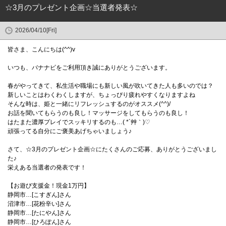
☆3月のプレゼント企画☆当選者発表☆
2026/04/10[Fri]
皆さま、こんにちは(^^)v
いつも、バナナビをご利用頂き誠にありがとうございます。
春がやってきて、私生活や職場にも新しい風が吹いてきた人も多いのでは？
新しいことはわくわくしますが、ちょっぴり疲れやすくなりますよね
そんな時は、姫と一緒にリフレッシュするのがオススメ(^^)/
お話を聞いてもらうのも良し！マッサージをしてもらうのも良し！
はたまた濃厚プレイでスッキリするのも…( *´艸｀)♡
頑張ってる自分にご褒美あげちゃいましょう♪
さて、☆3月のプレゼント企画☆にたくさんのご応募、ありがとうございまし
た♪
栄えある当選者の発表です！
【お遊び支援金！現金1万円】
静岡市…[こすぎん]さん
沼津市…[花粉辛い]さん
静岡市…[たにやん]さん
静岡市…[ひろぽん]さん