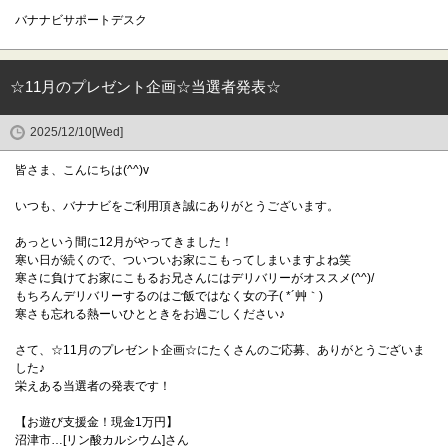
バナナビサポートデスク
☆11月のプレゼント企画☆当選者発表☆
2025/12/10[Wed]
皆さま、こんにちは(^^)v
いつも、バナナビをご利用頂き誠にありがとうございます。
あっという間に12月がやってきました！
寒い日が続くので、ついついお家にこもってしまいますよね笑
寒さに負けてお家にこもるお兄さんにはデリバリーがオススメ(^^)/
もちろんデリバリーするのはご飯ではなく女の子( *´艸｀)
寒さも忘れる熱ーいひとときをお過ごしください♪
さて、☆11月のプレゼント企画☆にたくさんのご応募、ありがとうございま
した♪
栄えある当選者の発表です！
【お遊び支援金！現金1万円】
沼津市…[リン酸カルシウム]さん