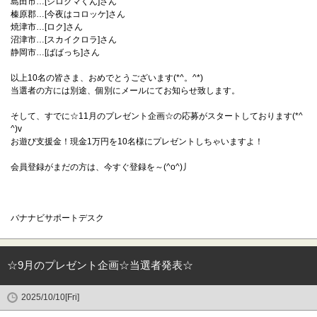
島田市…[シロクマくん]さん
榛原郡…[今夜はコロッケ]さん
焼津市…[ロク]さん
沼津市…[スカイクロラ]さん
静岡市…[ばばっち]さん
以上10名の皆さま、おめでとうございます(*^。^*)
当選者の方には別途、個別にメールにてお知らせ致します。
そして、すでに☆11月のプレゼント企画☆の応募がスタートしております(*^
^)v
お遊び支援金！現金1万円を10名様にプレゼントしちゃいますよ！
会員登録がまだの方は、今すぐ登録を～(^o^)丿
バナナビサポートデスク
☆9月のプレゼント企画☆当選者発表☆
2025/10/10[Fri]