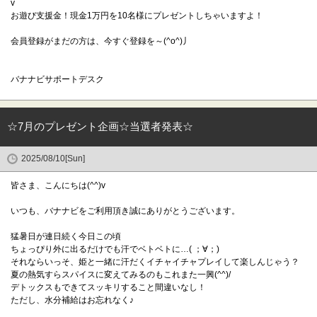
v
お遊び支援金！現金1万円を10名様にプレゼントしちゃいますよ！
会員登録がまだの方は、今すぐ登録を～(^o^)丿
バナナビサポートデスク
☆7月のプレゼント企画☆当選者発表☆
2025/08/10[Sun]
皆さま、こんにちは(^^)v
いつも、バナナビをご利用頂き誠にありがとうございます。
猛暑日が連日続く今日この頃
ちょっぴり外に出るだけでも汗でベトベトに…( ；∀；)
それならいっそ、姫と一緒に汗だくイチャイチャプレイして楽しんじゃう？
夏の熱気すらスパイスに変えてみるのもこれまた一興(^^)/
デトックスもできてスッキリすること間違いなし！
ただし、水分補給はお忘れなく♪