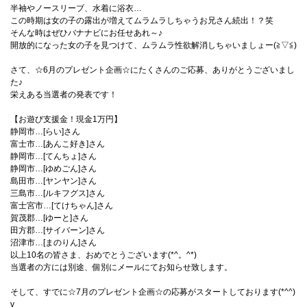
半袖やノースリーブ、水着に浴衣…
この時期は女の子の露出が増えてムラムラしちゃうお兄さん続出！？笑
そんな時はぜひバナナビにお任せあれ～♪
開放的になった女の子を見つけて、ムラムラ性欲解消しちゃいましょー(≧▽≦)
さて、☆6月のプレゼント企画☆にたくさんのご応募、ありがとうございまし
た♪
栄えある当選者の発表です！
【お遊び支援金！現金1万円】
静岡市…[らい]さん
富士市…[あんこ好き]さん
静岡市…[てんちょ]さん
静岡市…[ゆめごん]さん
島田市…[ヤンヤン]さん
三島市…[ルキフグス]さん
富士宮市…[てけちゃん]さん
賀茂郡…[ゆーと]さん
田方郡…[サイバーン]さん
沼津市…[まのりん]さん
以上10名の皆さま、おめでとうございます(*^。^*)
当選者の方には別途、個別にメールにてお知らせ致します。
そして、すでに☆7月のプレゼント企画☆の応募がスタートしております(*^^)
v