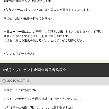
●5段階評価項目をより細分化します。
●入力フォームを1つにまとめ、より口コミが書きやすくなります。
その他、細かい改修を行っております。
当日ユーザー様には、ご不便とご迷惑をお掛けするとは存じますが、何卒ご
寛容くださいますよう宜しくお願い申し上げます。
今後も、更なる進化を続けるバナナビにどうぞご期待ください。
バナナビサポートデスク
☆6月のプレゼント企画☆当選者発表☆
2025/07/10[Thu]
皆さま、こんにちは(^^)v
いつも、バナナビをご利用頂き誠にありがとうございます。
今年は早々に梅雨も明けて、いよいよ夏本番ですね！