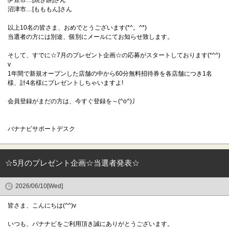
伊豆市…[焼き餅]さん
沼津市…[もももん]さん
以上10名の皆さま、おめでとうございます(*^。^*)
当選者の方には別途、個別にメールにてお知らせ致します。
そして、すでに☆7月のプレゼント企画☆の応募がスタートしております(*^^)
v
1年間で新規オープンした店舗の中から60分無料招待券を各店舗につき1名
様、計4名様にプレゼントしちゃいますよ!
会員登録がまだの方は、今すぐ登録を～(^o^)丿
バナナビサポートデスク
☆5月のプレゼント企画☆当選者発表☆
2026/06/10[Wed]
皆さま、こんにちは(^^)v
いつも、バナナビをご利用頂き誠にありがとうございます。