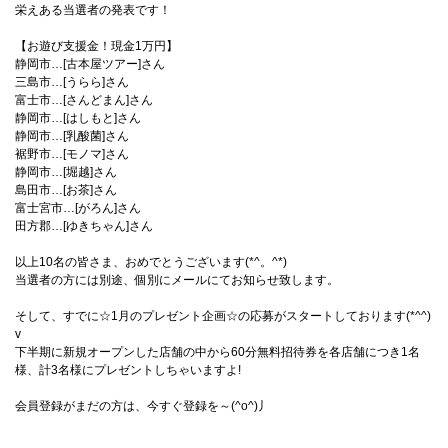
栄えある当選者の発表です！
【お遊び支援金！現金1万円】
静岡市…[古本屋ツアー]さん
三島市…[うらら]さん
富士市…[さんどまん]さん
静岡市…[はしもと]さん
静岡市…[乳酸菌]さん
裾野市…[モノマ]さん
静岡市…[堀越]さん
島田市…[お茶]さん
富士宮市…[がろん]さん
田方郡…[ゆきちゃん]さん
以上10名の皆さま、おめでとうございます(*^。^*)
当選者の方には別途、個別にメールにてお知らせ致します。
そして、すでに☆1月のプレゼント企画☆の応募がスタートしております(*^^)
v
下半期に新規オープンした店舗の中から60分無料招待券を各店舗につき1名
様、計3名様にプレゼントしちゃいますよ!
会員登録がまだの方は、今すぐ登録を～(^o^)丿