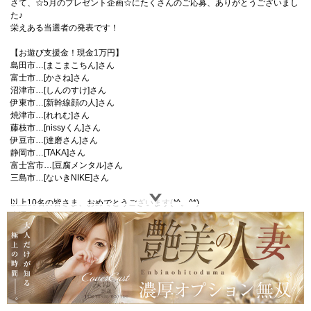
さて、☆5月のプレゼント企画☆にたくさんのご応募、ありがとうございまし
た♪
栄えある当選者の発表です！
【お遊び支援金！現金1万円】
島田市…[まこまこちん]さん
富士市…[かさね]さん
沼津市…[しんのすけ]さん
伊東市…[新幹線顔の人]さん
焼津市…[れれむ]さん
藤枝市…[nissyくん]さん
伊豆市…[達磨さん]さん
静岡市…[TAKA]さん
富士宮市…[豆腐メンタル]さん
三島市…[ないきNIKE]さん
以上10名の皆さま、おめでとうございます(*^。^*)
当選者の方には別途、個別にメールにてお知らせ致します。
そして、すでに☆6月のプレゼント企画☆の応募がスタートしております(*^^)
v
お遊び支援金！現金1万円を10名様にプレゼントしちゃいますよ！
会員登録がまだの方は、今すぐ登録を～(^o^)丿