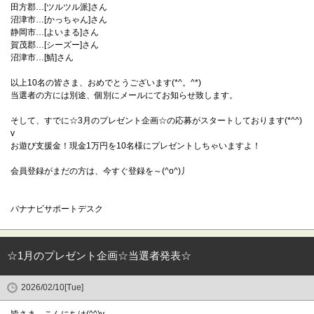
田方郡…[ツルツル派]さん
沼津市…[かっちゃん]さん
静岡市…[よいまる]さん
賀茂郡…[シーズー]さん
沼津市…[鯖]さん
以上10名の皆さま、おめでとうございます(*^。^*)
当選者の方には別途、個別にメールにてお知らせ致します。
そして、すでに☆3月のプレゼント企画☆の応募がスタートしております(*^^)
v
お遊び支援金！現金1万円を10名様にプレゼントしちゃいますよ！
会員登録がまだの方は、今すぐ登録を～(^o^)丿
バナナビサポートデスク
☆1月のプレゼント企画☆当選者発表☆
2026/02/10[Tue]