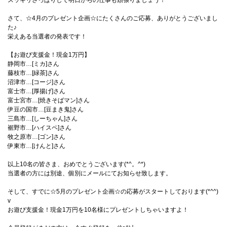
スッキリさっぱりして明日からの仕事も頑張りましょう！
さて、☆4月のプレゼント企画☆にたくさんのご応募、ありがとうございまし
た♪
栄えある当選者の発表です！
【お遊び支援金！現金1万円】
静岡市…[ミカ]さん
藤枝市…[緑茶]さん
沼津市…[コージ]さん
富士市…[厚揚げ]さん
富士宮市…[焼きそばマン]さん
伊豆の国市…[豆まき鬼]さん
三島市…[しーちゃん]さん
裾野市…[ハイスペ]さん
牧之原市…[ゴン]さん
伊東市…[けんと]さん
以上10名の皆さま、おめでとうございます(*^。^*)
当選者の方には別途、個別にメールにてお知らせ致します。
そして、すでに☆5月のプレゼント企画☆の応募がスタートしております(*^^)
v
お遊び支援金！現金1万円を10名様にプレゼントしちゃいますよ！