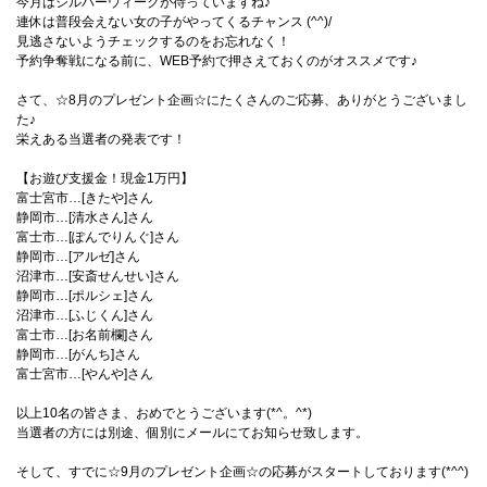
今月はシルバーウィークが待っていますね♪
連休は普段会えない女の子がやってくるチャンス (^^)/
見逃さないようチェックするのをお忘れなく！
予約争奪戦になる前に、WEB予約で押さえておくのがオススメです♪
さて、☆8月のプレゼント企画☆にたくさんのご応募、ありがとうございまし
た♪
栄えある当選者の発表です！
【お遊び支援金！現金1万円】
富士宮市…[きたや]さん
静岡市…[清水さん]さん
富士市…[ぽんでりんぐ]さん
静岡市…[アルゼ]さん
沼津市…[安斎せんせい]さん
静岡市…[ポルシェ]さん
沼津市…[ふじくん]さん
富士市…[お名前欄]さん
静岡市…[がんち]さん
富士宮市…[やんや]さん
以上10名の皆さま、おめでとうございます(*^。^*)
当選者の方には別途、個別にメールにてお知らせ致します。
そして、すでに☆9月のプレゼント企画☆の応募がスタートしております(*^^)