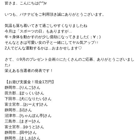
皆さま、こんにちは(^^)v
いつも、バナナビをご利用頂き誠にありがとうございます。
気温も落ち着いてきて過ごしやすくなりましたね
今月は「スポーツの日」もありますが…
年々身体を動かすのが少し億劫になってきました( ；∀；)
そんなときは可愛い女の子と一緒にしてヤル気アップ↑↑
2人でどんな運動するかは…おまかせします♡
さて、☆9月のプレゼント企画☆にたくさんのご応募、ありがとうございまし
た♪
栄えある当選者の発表です！
【お遊び支援金！現金1万円】
静岡市…[りんご]さん
田方郡…[ぽっくい]さん
下田市…[犬になりたい]さん
富士宮市…[おーえす]さん
静岡市…[U]さん
沼津市…[ちゃんぽん亭]さん
三島市…[まぎー]さん
富士宮市…[ゆうと]さん
静岡市…[田中]さん
静岡市…[ましお]さん