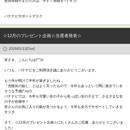
会員登録がまだの方は、今すぐ登録を～(^o^)丿
バナナビサポートデスク
☆12月のプレゼント企画☆当選者発表☆
2026/01/13[Tue]
皆さま、こんにちは(^^)v
いつも、バナナビをご利用頂き誠にありがとうございます。
もう年が明けて半年が過ぎましたね…
「光陰矢の如し」とはよく言ったもので、今年もあっという間に過ぎていき
そうな予感(*ﾉωﾉ)
バナナビでは、今年も可愛い女の子から色っぽい女の子まで、さまざまな女
の子が在籍中！
皆さんのお気に入りの姫が見つかるよう、今年も全力でサポートしていきま
す☆彡
さて、☆12月のプレゼント企画☆にたくさんのご応募、ありがとうございま
した♪