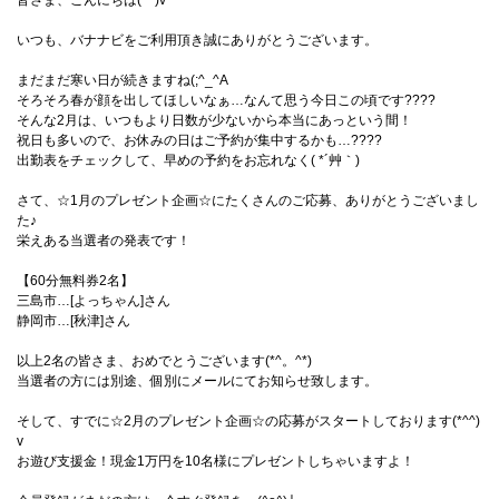
皆さま、こんにちは(^^)v
いつも、バナナビをご利用頂き誠にありがとうございます。
まだまだ寒い日が続きますね(;^_^A
そろそろ春が顔を出してほしいなぁ…なんて思う今日この頃です????
そんな2月は、いつもより日数が少ないから本当にあっという間！
祝日も多いので、お休みの日はご予約が集中するかも…????
出勤表をチェックして、早めの予約をお忘れなく( *´艸｀)
さて、☆1月のプレゼント企画☆にたくさんのご応募、ありがとうございまし
た♪
栄えある当選者の発表です！
【60分無料券2名】
三島市…[よっちゃん]さん
静岡市…[秋津]さん
以上2名の皆さま、おめでとうございます(*^。^*)
当選者の方には別途、個別にメールにてお知らせ致します。
そして、すでに☆2月のプレゼント企画☆の応募がスタートしております(*^^)
v
お遊び支援金！現金1万円を10名様にプレゼントしちゃいますよ！