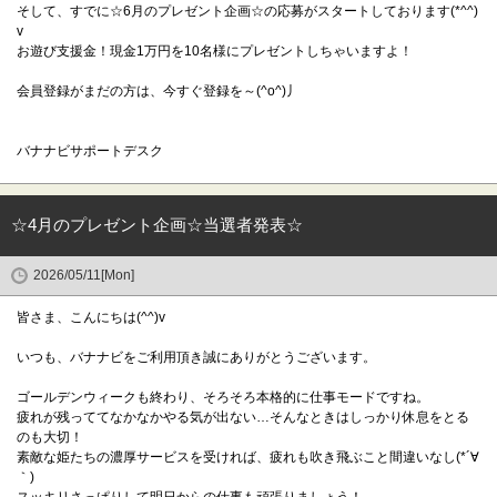
そして、すでに☆6月のプレゼント企画☆の応募がスタートしております(*^^)
v
お遊び支援金！現金1万円を10名様にプレゼントしちゃいますよ！
会員登録がまだの方は、今すぐ登録を～(^o^)丿
バナナビサポートデスク
☆4月のプレゼント企画☆当選者発表☆
2026/05/11[Mon]
皆さま、こんにちは(^^)v
いつも、バナナビをご利用頂き誠にありがとうございます。
ゴールデンウィークも終わり、そろそろ本格的に仕事モードですね。
疲れが残っててなかなかやる気が出ない…そんなときはしっかり休息をとる
のも大切！
素敵な姫たちの濃厚サービスを受ければ、疲れも吹き飛ぶこと間違いなし(*´∀
｀)