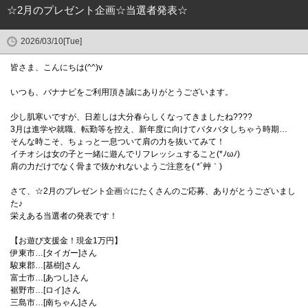
☆2月のプレゼント企画☆当選者発表☆
2026/03/10[Tue]
皆さま、こんにちは(^^)v
いつも、バナナビをご利用頂き誠にありがとうございます。
少し肌寒いですが、日差しは大分春らしくなってきましたね????
3月は進学や就職、転勤等を控え、新年度に向けてバタバタしちゃう時期…
そんな時こそ、ちょっと一息ついて肩の力を抜いてみて！
イチオシは女の子と一緒に遊んでリフレッシュすること(*ﾉωﾉ)
肩の力だけでなく骨まで抜かれないようご注意を( *´艸｀)
さて、☆2月のプレゼント企画☆にたくさんのご応募、ありがとうございまし
た♪
栄えある当選者の発表です！
【お遊び支援金！現金1万円】
伊東市…[タイガー]さん
駿東郡…[基樹]さん
富士市…[あつし]さん
裾野市…[ロイ]さん
三島市…[南ちゃん]さん