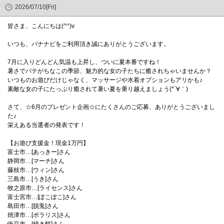
2026/07/10[Fri]
皆さま、こんにちは(^^)v
いつも、バナナビをご利用頂き誠にありがとうございます。
7月に入りどんどん気温も上昇し、ついに夏本番ですね！
暑さでバテがちなこの季節、魅力的な女の子たちに癒されちゃいませんか？
いつものお遊びだけじゃなく、マッサージや水着オプションもアリかも♪
素敵な女の子にたっぷり癒されて暑い夏を乗り越えましょう(*´∀｀)
さて、☆6月のプレゼント企画☆にたくさんのご応募、ありがとうございまし
た♪
栄えある当選者の発表です！
【お遊び支援金！現金1万円】
富士市…[あっきー]さん
静岡市…[マーチ]さん
藤枝市…[ウィン]さん
三島市…[うき]さん
牧之原市…[ライセンス]さん
富士宮市…[ぽこぽこ]さん
島田市…[脱兎]さん
焼津市…[ポラリス]さん