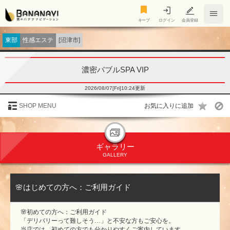
キープ
キープ
ログイン
会員登録
東部
性感エステ
[沼津市]
濃密バブルSPA VIP
2026/08/07[Fri]10:24更新
SHOP MENU
ギャラリー
GALLERY
🌸はじめての方へ：ご利用ガイド
🌸初めての方へ：ご利用ガイド
「デリバリーって難しそう…」と不安な方もご安心を。
当店では、初めての方でも分かりやすくご案内しています。