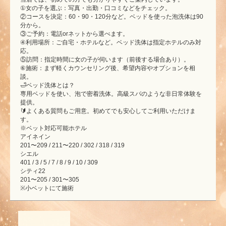
①女の子を選ぶ：写真・出勤・口コミなどをチェック。
②コースを決定：60・90・120分など。ベッドを使った泡洗体は90
分から。
③ご予約：電話orネットから選べます。
④利用場所：ご自宅・ホテルなど。ベッド洗体は指定ホテルのみ対
応。
⑤訪問：指定時間に女の子が伺います（前後する場合あり）。
⑥施術：まず軽くカウンセリング後、希望内容やオプションを相
談。
🛁ベッド洗体とは？
専用ベッドを使い、泡で密着洗体。高級スパのような非日常体験を
提供。
🔰よくある質問もご用意。初めてでも安心してご利用いただけま
す。
※ベット対応可能ホテル
アイネイン
201〜209 / 211〜220 / 302 / 318 / 319
シエル
401 / 3 / 5 / 7 / 8 / 9 / 10 / 309
シティ22
201〜205 / 301〜305
※小ベットにて施術