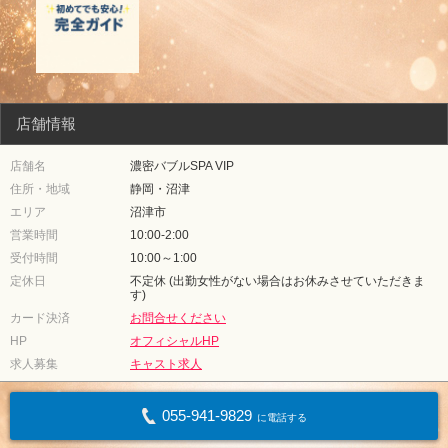
店舗情報
店舗名
濃密バブルSPA VIP
住所・地域
静岡・沼津
エリア
沼津市
営業時間
10:00-2:00
受付時間
10:00～1:00
定休日
不定休 (出勤女性がない場合はお休みさせていただきま
す)
カード決済
お問合せください
HP
オフィシャルHP
求人募集
キャスト求人
055-941-9829
に電話する