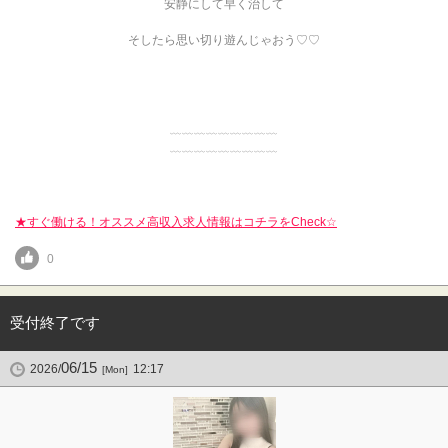
安静にして早く治して
そしたら思い切り遊んじゃおう♡♡
﹏﹏﹏﹏﹏﹏﹏﹏﹏
﹏﹏﹏﹏﹏﹏﹏﹏﹏
★すぐ働ける！オススメ高収入求人情報はコチラをCheck☆
0
受付終了です
06/15
2026/
12:17
[Mon]