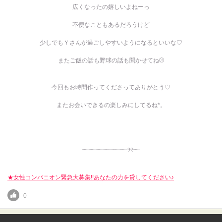
広くなったの嬉しいよねーっ
不便なこともあるだろうけど
少しでもＹさんが過ごしやすいようになるといいな♡
またご飯の話も野球の話も聞かせてね⚾️
今回もお時間作ってくださってありがとう♡
またお会いできるの楽しみにしてるね*。
┈┈┈┈┈┈┈┈┈┈┈┈┈୨୧‬┈┈
★女性コンパニオン緊急大募集!!あなたの力を貸してください♪
0