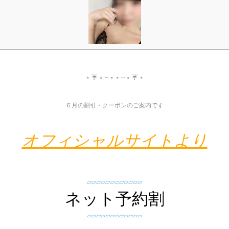
⋆ ☔️ ⋆ ┄ ⋆ ⋆ ┄ ⋆ ☔️ ⋆
️６月の
割引・クーポン
のご案内です️
オフィシャルサイトより
▱▱▱▱▱▱▱▱▱▱▱▱
ネット予約割
▱▱▱▱▱▱▱▱▱▱▱▱