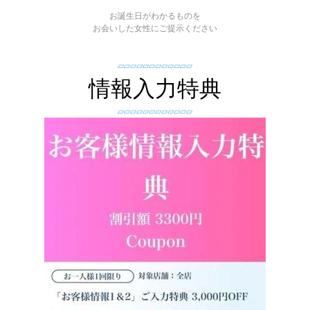
お誕生日がわかるものを
お会いした女性にご提示ください
▱▱▱▱▱▱▱▱▱▱▱▱
情報入力特典
▱▱▱▱▱▱▱▱▱▱▱▱