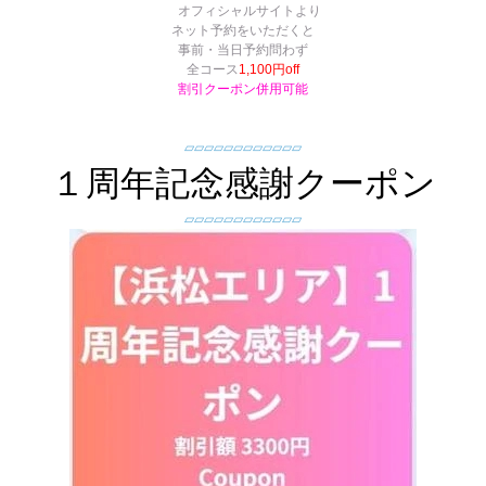
オフィシャルサイトより
ネット予約をいただくと
事前・当日予約問わず
全コース
1,100円off
割引クーポン併用可能
▱▱▱▱▱▱▱▱▱▱▱▱
１周年記念感謝クーポン
▱▱▱▱▱▱▱▱▱▱▱▱