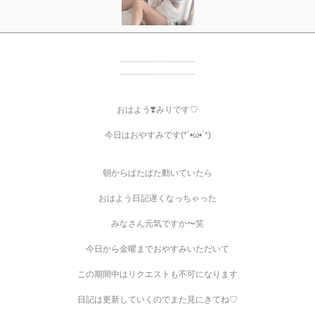
﹏﹏﹏﹏﹏﹏﹏﹏﹏
﹏﹏﹏﹏﹏﹏﹏﹏﹏
おはよう❣️みりです♡
今日はおやすみです(*´•ω•`*)
朝からぱたぱた動いていたら
おはよう日記遅くなっちゃった
みなさん元気ですか〜笑
今日から金曜までおやすみいただいて
この期間中はリクエストも不可になります
日記は更新していくのでまた見にきてね♡