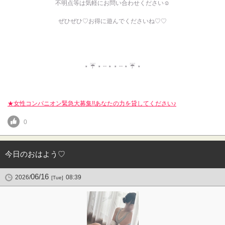
不明点等は気軽にお問い合わせください☺️
ぜひぜひ♡お得に遊んでくださいね♡♡
⋆ ☔️ ⋆ ┄ ⋆ ⋆ ┄ ⋆ ☔️ ⋆
★女性コンパニオン緊急大募集!!あなたの力を貸してください♪
0
今日のおはよう♡
06/16
2026/
08:39
[Tue]