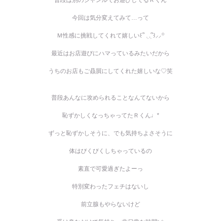
普段は別のジャンルでお遊びしてるＲくん
今回は気分変えてみて…って
Ｍ性感に挑戦してくれて嬉しい‎꒰՞ ܸ. .ܸ՞꒱⸝⸝꙳
最近はお店遊びにハマっているみたいだから
うちのお店もご贔屓にしてくれた嬉しいな♡笑
普段あんなに攻められることなんてないから
恥ずかしくなっちゃってたＲくん♩*
ずっと恥ずかしそうに、でも気持ちよさそうに
体はびくびくしちゃっているの
素直で可愛過ぎたよーっ
特別変わったフェチはないし
前立腺もやらないけど