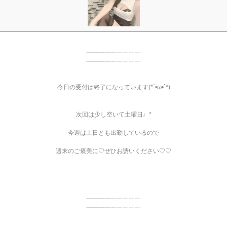
﹏﹏﹏﹏﹏﹏﹏﹏﹏
﹏﹏﹏﹏﹏﹏﹏﹏﹏
今日の受付は終了になっています(*´•ω•`*)
次回は少し空いて土曜日♩*
今週は土日とも出勤しているので
週末のご褒美に♡ぜひお誘いください♡♡
﹏﹏﹏﹏﹏﹏﹏﹏﹏
﹏﹏﹏﹏﹏﹏﹏﹏﹏