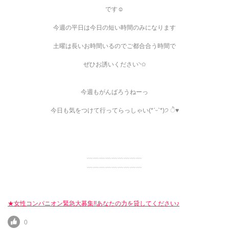
です☺️
今週の平日は今日の短い時間のみになります
土曜は長いお時間いるのでご都合合う時間で
ぜひお誘いください︎︎◝✩
今週もがんばろうねーっ
今日も気をつけて行ってらっしゃい(*ˊᵕˋ*)੭ ੈ♥︎
﹏﹏﹏﹏﹏﹏﹏﹏﹏
﹏﹏﹏﹏﹏﹏﹏﹏﹏
★女性コンパニオン緊急大募集!!あなたの力を貸してください♪
0