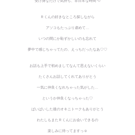
受け身なだけで気持ち、非日常な時間︎︎◝✩
Ｒくんの好きなところ探しながら
アソコもたっぷり虐めて…
いつの間にか恥ずかしいのも忘れて
夢中で感じちゃってたの、えっちだったなあ♡♡
お話も上手で初めましてなんて思えないくらい
たくさんお話してくれてありがとう
一気に仲良くなれちゃった気がした…
というか仲良くなっちゃった♡
ばいばいした後のオキニトークもありがとう
わたしもまたＲくんにお会いできるの
楽しみに待ってますっ☺️