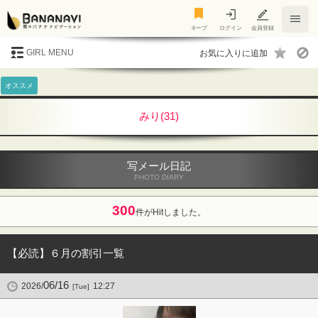
キープ
キープ
ログイン
会員登録
GIRL MENU
オススメ
みり(31)
写メール日記
PHOTO DIARY
300
件がHitしました。
【必読】６月の割引一覧
06/16
2026/
12:27
[Tue]