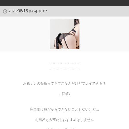
06/15
2026/
16:07
[Mon]
﹏﹏﹏﹏﹏﹏﹏﹏﹏
﹏﹏﹏﹏﹏﹏﹏﹏﹏
お題：足の骨折ってギプスなんだけどプレイできる？
に回答♪
完全受け身だからできないこともないけど…
お風呂も大変だしおすすめはしません