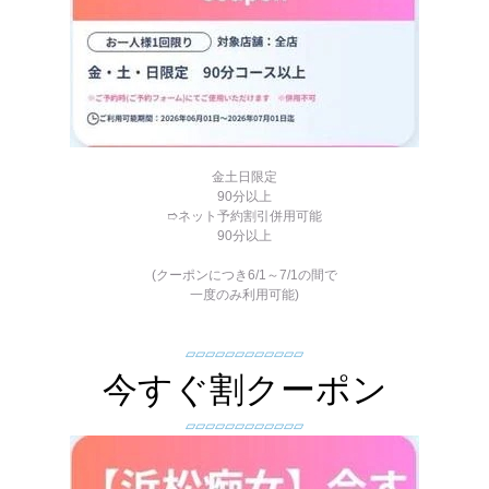
金土日限定
90分以上
➱ネット予約割引併用可能
90分以上
(クーポンにつき6/1～7/1の間で
一度のみ利用可能)
▱▱▱▱▱▱▱▱▱▱▱▱
今すぐ割クーポン
▱▱▱▱▱▱▱▱▱▱▱▱