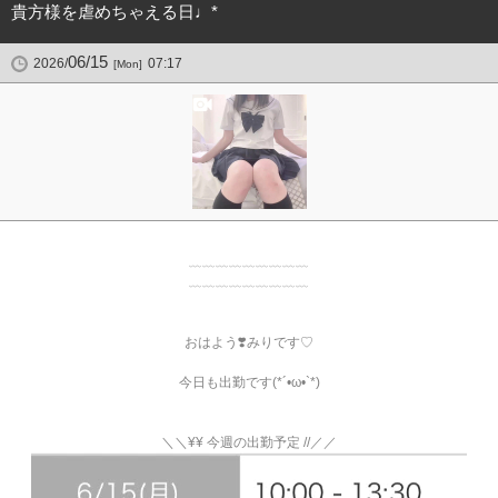
貴方様を虐めちゃえる日♩*
06/15
2026/
07:17
[Mon]
﹏﹏﹏﹏﹏﹏﹏﹏﹏
﹏﹏﹏﹏﹏﹏﹏﹏﹏
おはよう❣️みりです♡
今日も出勤です(*´•ω•`*)
＼＼¥¥ 今週の出勤予定 //／／