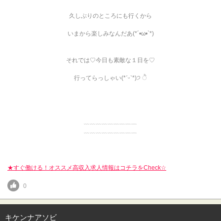
久しぶりのところにも行くから
いまから楽しみなんだあ(*´•ω•`*)
それでは♡今日も素敵な１日を♡
行ってらっしゃい(*ˊᵕˋ*)੭ ੈ
﹏﹏﹏﹏﹏﹏﹏﹏﹏
﹏﹏﹏﹏﹏﹏﹏﹏﹏
★すぐ働ける！オススメ高収入求人情報はコチラをCheck☆
0
キケンナアソビ