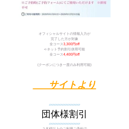
オフィシャルサイトの情報入力が
完了した方が対象
全コース
3,300円off
➪ネット予約割引併用可能
全コース
4,400円off
(クーポンにつき一度のみ利用可能)
___サイトより
▱▱▱▱▱▱▱▱▱▱▱▱
団体様割引
▱▱▱▱▱▱▱▱▱▱▱▱
２名様以上のご利用ご予約で