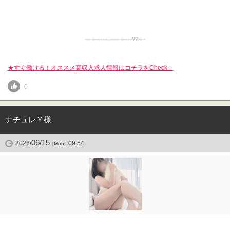
┈┈┈┈┈┈┈┈┈┈┈┈┈୨୧‬┈┈
★すぐ働ける！オススメ高収入求人情報はコチラをCheck☆
0
ナチュレＹ様
06/15
2026/
09:54
[Mon]