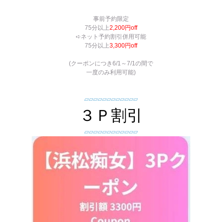
事前予約限定
75分以上
2,200円off
➪ネット予約割引併用可能
75分以上
3,300円off
(クーポンにつき6/1～7/1の間で
一度のみ利用可能)
▱▱▱▱▱▱▱▱▱▱▱▱
３Ｐ割引
▱▱▱▱▱▱▱▱▱▱▱▱