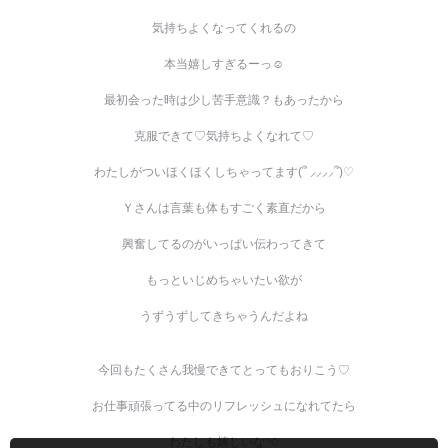
気持ちよくなってくれるの
本当嬉しすぎるーっ☺️
最初会った時は少し苦手意識？もあったから
克服できて♡気持ちよくなれて♡
わたしがついほくほくしちゃってます(՞ ⸝⸝⸝⸝՞)♡
Ｙさんは言葉も体もすごく素直だから
興奮してるのがいっぱい伝わってきて
もっといじめちゃいたい欲が
うずうずしてきちゃうんだよね
今回もたくさん我慢できてとってもおりこう♡
お仕事頑張ってる中のリフレッシュになれてたら
わたしも嬉しいな︎︎◝✩