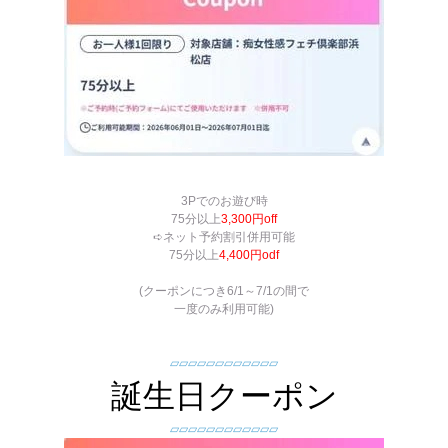
3Pでのお遊び時
75分以上
3,300円off
➪ネット予約割引併用可能
75分以上
4,400円odf
(クーポンにつき6/1～7/1の間で
一度のみ利用可能)
▱▱▱▱▱▱▱▱▱▱▱▱
誕生日クーポン
▱▱▱▱▱▱▱▱▱▱▱▱