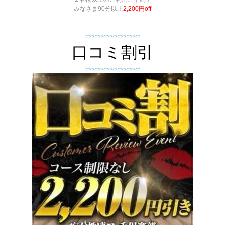
みなさま90分以上
2,200円off
▱▱▱▱▱▱▱▱▱▱▱▱
口コミ割引
▱▱▱▱▱▱▱▱▱▱▱▱