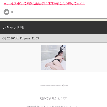
★いっぱい稼いで素敵な生活♪輝く未来があなたを待ってます！
0
レギャンＲ様
06/15
2026/
11:03
[Mon]
┈┈┈┈┈┈┈┈┈┈┈┈┈୨୧‬┈┈
初めてありがとう♡‴