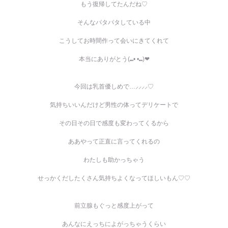
もう復帰してたんだね♡
そんなパタパタしている中
こうしてお時間作って会いにきてくれて
本当にありがとう(⑉• •⑉)❤︎
今回は乳首優しめで…⸝⸝⸝⸝♡
気持ちいいんだけど
男性の体ってデリケートで
その日その日で感度も変わってくるから
ああやって正直に言ってくれるの
わたしも助かっちゃう
せっかくだしたくさん気持ちよくなってほしいもん♡♡
前立腺もぐっと感度上がって
あんなにえっちによがっちゃうくらい