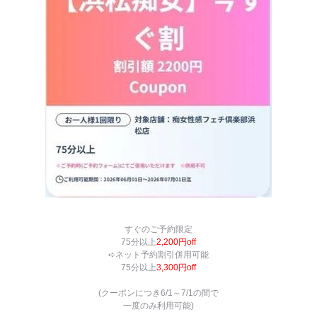
すぐのご予約限定
75分以上
2,200円off
➪ネット予約割引併用可能
75分以上
3,300円off
(クーポンにつき6/1
～7/1の間で
一度のみ利用可能)