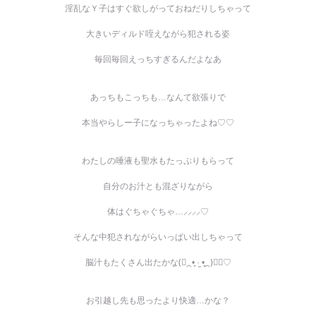
淫乱なＹ子はすぐ欲しがっておねだりしちゃって
大きいディルド咥えながら犯される姿
毎回毎回えっちすぎるんだよなあ
あっちもこっちも…なんて欲張りで
本当やらしー子になっちゃったよね♡♡
わたしの唾液も聖水もたっぷりもらって
自分のお汁とも混ざりながら
体はぐちゃぐちゃ…⸝⸝⸝⸝♡
そんな中犯されながらいっぱい出しちゃって
脳汁もたくさん出たかな(⃔⁔•͈ ·̫ •͈⁔)⃕↝♡
お引越し先も思ったより快適…かな？