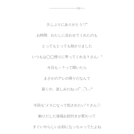
┈┈┈┈┈┈┈┈┈┈┈┈┈୨୧‬┈┈
久しぶりにありがとう♡‴
お時間、わたしに合わせてくれたのも
とってもとっても助かりました
いつもは◯◯帰りに寄ってくれるＹさん♩*
今日も～？って聞いたら
まさかのアレの帰りだなんて
届くの、楽しみだねっ‎꒰՞ ܸ. .ܸ՞꒱⸝⸝꙳
今回も“メスになって犯されたい”Ｙさん♡
触りだした途端お顔付きが変わって
すぐいやらしいお顔になっちゃってたよね